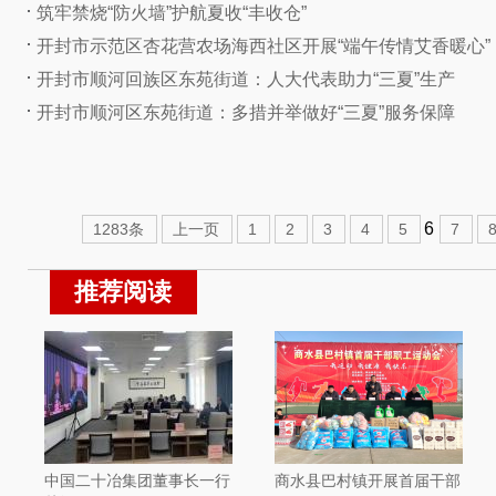
筑牢禁烧“防火墙”护航夏收“丰收仓”
开封市示范区杏花营农场海西社区开展“端午传情艾香暖心” ..
开封市顺河回族区东苑街道：人大代表助力“三夏”生产
开封市顺河区东苑街道：多措并举做好“三夏”服务保障
6
1283条
上一页
1
2
3
4
5
7
推荐阅读
中国二十冶集团董事长一行
商水县巴村镇开展首届干部