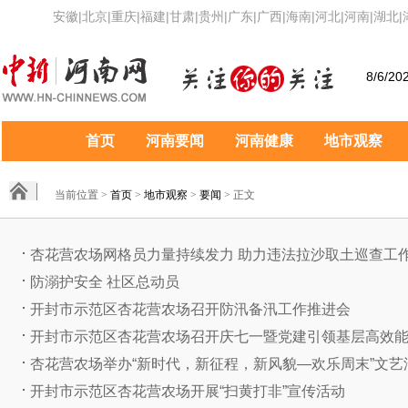
安徽
|
北京
|
重庆
|
福建
|
甘肃
|
贵州
|
广东
|
广西
|
海南
|
河北
|
河南
|
湖北
|
8/6/20
首页
河南要闻
河南健康
地市观察
当前位置 >
首页
>
地市观察
>
要闻
> 正文
杏花营农场网格员力量持续发力 助力违法拉沙取土巡查工
防溺护安全 社区总动员
开封市示范区杏花营农场召开防汛备汛工作推进会
开封市示范区杏花营农场召开庆七一暨党建引领基层高效能治
杏花营农场举办“新时代，新征程，新风貌—欢乐周末”文艺汇.
开封市示范区杏花营农场开展“扫黄打非”宣传活动