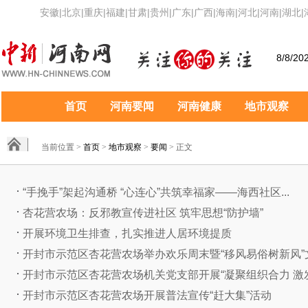
安徽
|
北京
|
重庆
|
福建
|
甘肃
|
贵州
|
广东
|
广西
|
海南
|
河北
|
河南
|
湖北
|
8/8/20
首页
河南要闻
河南健康
地市观察
当前位置 >
首页
>
地市观察
>
要闻
> 正文
“手挽手”架起沟通桥 “心连心”共筑幸福家——海西社区...
杏花营农场：反邪教宣传进社区 筑牢思想“防护墙”
开展环境卫生排查，扎实推进人居环境提质
开封市示范区杏花营农场举办欢乐周末暨“移风易俗树新风”文.
开封市示范区杏花营农场机关党支部开展“凝聚组织合力 激发.
开封市示范区杏花营农场开展普法宣传“赶大集”活动