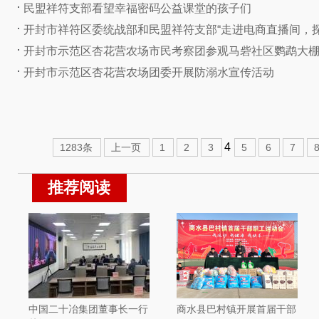
民盟祥符支部看望幸福密码公益课堂的孩子们
开封市祥符区委统战部和民盟祥符支部“走进电商直播间，探寻
开封市示范区杏花营农场市民考察团参观马砦社区鹦鹉大
开封市示范区杏花营农场团委开展防溺水宣传活动
4
1283条
上一页
1
2
3
5
6
7
推荐阅读
中国二十冶集团董事长一行
商水县巴村镇开展首届干部