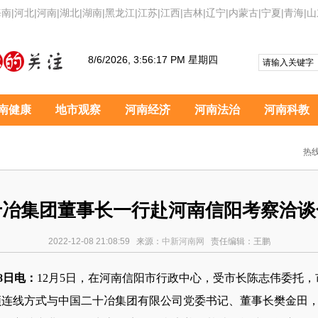
海南
|
河北
|
河南
|
湖北
|
湖南
|
黑龙江
|
江苏
|
江西
|
吉林
|
辽宁
|
内蒙古
|
宁夏
|
青海
|
山
8/6/2026, 3:56:18 PM 星期四
南健康
地市观察
河南经济
河南法治
河南科教
热线
十冶集团董事长一行赴河南信阳考察洽谈
2022-12-08 21:08:59 来源：
中新河南网
责任编辑：王鹏
8日电：
12月5日，在河南信阳市行政中心，受市长陈志伟委托
频连线方式与中国二十冶集团有限公司党委书记、董事长樊金田