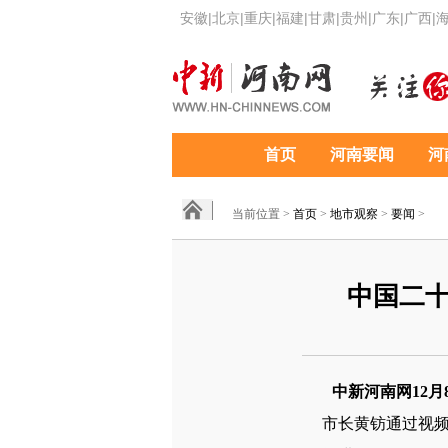
安徽
|
北京
|
重庆
|
福建
|
甘肃
|
贵州
|
广东
|
广西
|
首页
河南要闻
河
当前位置 >
首页
>
地市观察
>
要闻
>
中国二
中新河南网12月
市长黄钫通过视