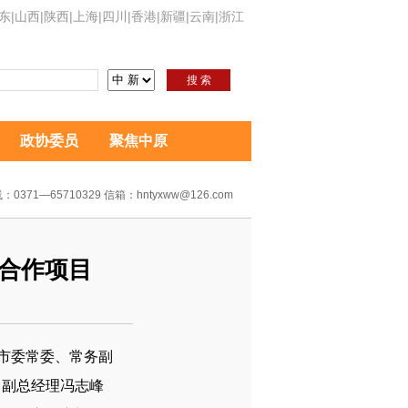
东
|
山西
|
陕西
|
上海
|
四川
|
香港
|
新疆
|
云南
|
浙江
搜 索
政协委员
聚焦中原
：0371—65710329 信箱：hntyxww@126.com
合作项目
，市委常委、常务副
，副总经理冯志峰