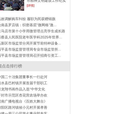
市精神文明建设工作纪实
[详情]
高效调解购车纠纷 履职为民获赠锦旗
汝南县罗店镇：织密基层“微网格”激...
驻马店市第十小学用微管理点亮学生成长路
新蔡县人民医院老年医学科2025年世界...
高新区市场监管分局开展节前特种设备...
西平县市场监督管理局专业市场监管所...
西平县市场监督管理局召开招商引资工...
闻点击排行榜
中国二十冶集团董事长一行赴河
商水县巴村镇开展首届干部职工
张龙翔书画作品入选“中华文化
开封市示范区杏花营农场举办欢
河南广播电视台《百姓大舞台》
睢阳区路河镇候小元村开展孝善
中建一局三公司第七事业部专车