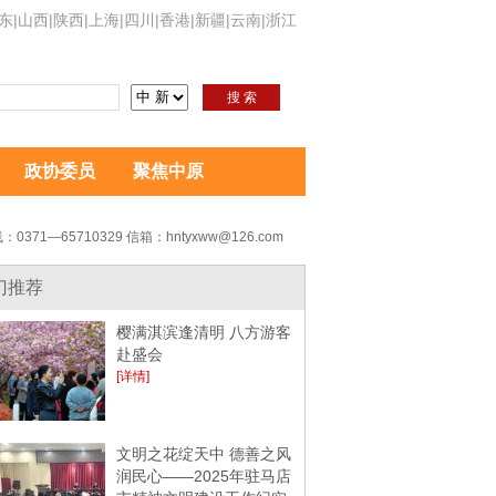
东
|
山西
|
陕西
|
上海
|
四川
|
香港
|
新疆
|
云南
|
浙江
搜 索
政协委员
聚焦中原
：0371—65710329 信箱：hntyxww@126.com
门推荐
樱满淇滨逢清明 八方游客
赴盛会
[详情]
文明之花绽天中 德善之风
润民心——2025年驻马店