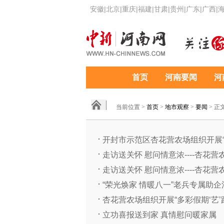
安徽
|
北京
|
重庆
|
福建
|
甘肃
|
贵州
|
广东
|
广西
|
首页
河南要闻
河
当前位置 >
首页
>
地市观察
>
要闻
> 正
开封市示范区杏花营农场组织开展“多
走访送关怀 慰问情意浓----杏花
走访送关怀 慰问情意浓----杏花
“荣光焕家 情暖八一”老兵专属助
杏花营农场组织开展“多彩假期‘艺’
立功喜报送到家 真情慰问暖家属