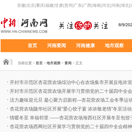
安徽
|
北京
|
重庆
|
福建
|
甘肃
|
贵州
|
广东
|
广西
|
海南
|
河北
|
河南
|
湖北
|
8/9/20
首页
河南要闻
河南健康
地市观察
当前位置 >
首页
>
地市观察
>
要闻
> 正文
开封市示范区杏花营农场综治中心在农场集市开展反电诈
开封市示范区杏花营农场开展学习贯彻党的二十届四中全会精
活力趣味迎元旦 凝心聚力启新程---杏花营农场工会冬季运动会
杏花营农场陇华社区开展“爱心饺子宴 浓浓敬老情”冬至活动
情暖冬至 幸福邻里 ——杏花营农场海西社区开展冬至包饺
杏花营农场西网社区开展学习贯彻党的二十届四中全会精