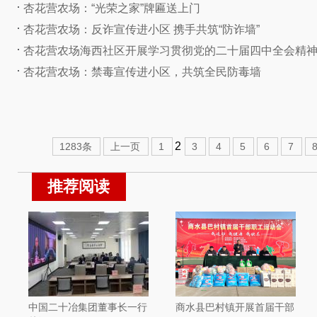
杏花营农场：“光荣之家”牌匾送上门
杏花营农场：反诈宣传进小区 携手共筑“防诈墙”
杏花营农场海西社区开展学习贯彻党的二十届四中全会精
杏花营农场：禁毒宣传进小区，共筑全民防毒墙
2
1283条
上一页
1
3
4
5
6
7
推荐阅读
中国二十冶集团董事长一行
商水县巴村镇开展首届干部