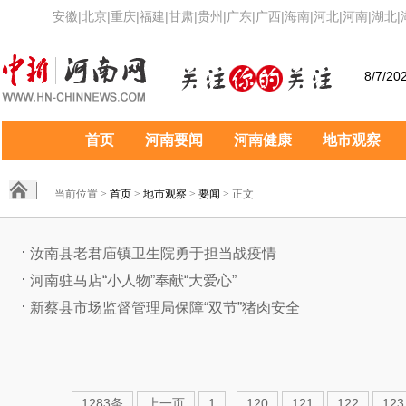
安徽
|
北京
|
重庆
|
福建
|
甘肃
|
贵州
|
广东
|
广西
|
海南
|
河北
|
河南
|
湖北
|
8/7/20
首页
河南要闻
河南健康
地市观察
当前位置 >
首页
>
地市观察
>
要闻
> 正文
汝南县老君庙镇卫生院勇于担当战疫情
河南驻马店“小人物”奉献“大爱心”
新蔡县市场监督管理局保障“双节”猪肉安全
..
1283条
上一页
1
120
121
122
123