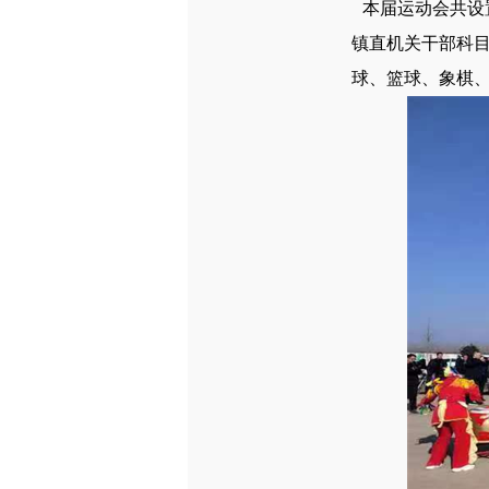
本届运动会共设
镇直机关干部科
球、篮球、象棋、