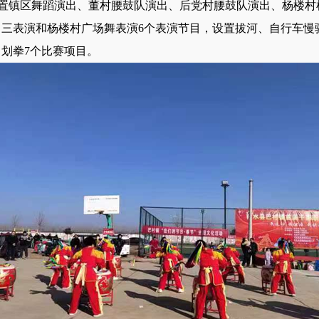
置镇区舞蹈演出、董村腰鼓队演出、后党村腰鼓队演出、杨楼村
目三表演和杨楼村广场舞表演6个表演节目，设置拔河、自行车慢
划拳7个比赛项目。