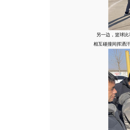
另一边，篮球比
相互碰撞间挥洒