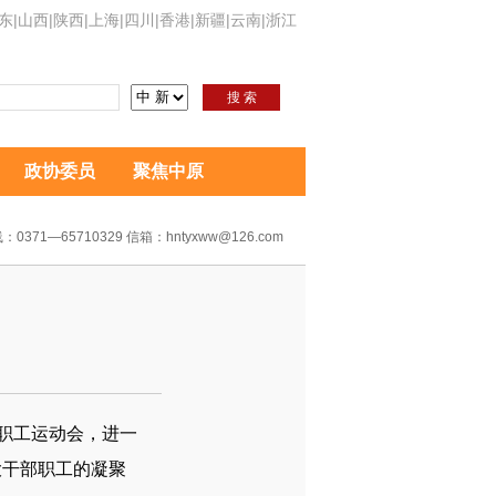
东
|
山西
|
陕西
|
上海
|
四川
|
香港
|
新疆
|
云南
|
浙江
搜 索
政协委员
聚焦中原
：0371—65710329 信箱：hntyxww@126.com
部职工运动会，进一
大干部职工的凝聚