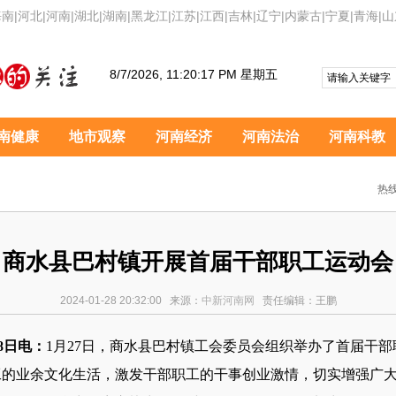
海南
|
河北
|
河南
|
湖北
|
湖南
|
黑龙江
|
江苏
|
江西
|
吉林
|
辽宁
|
内蒙古
|
宁夏
|
青海
|
山
8/7/2026, 11:20:19 PM 星期五
南健康
地市观察
河南经济
河南法治
河南科教
热线
商水县巴村镇开展首届干部职工运动会
2024-01-28 20:32:00 来源：
中新河南网
责任编辑：王鹏
8日电：
1月27日，商水县巴村镇工会委员会组织举办了首届干
工的业余文化生活，激发干部职工的干事创业激情，切实增强广