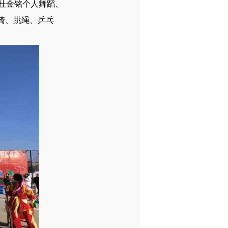
杜金铭个人舞蹈、
骑、跳绳、乒乓