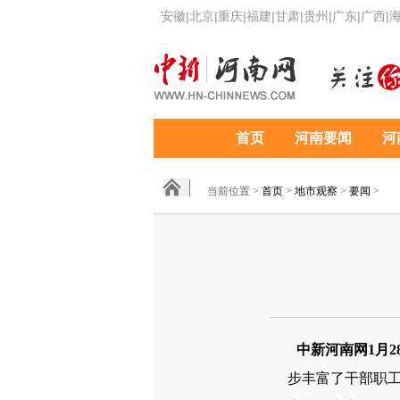
安徽
|
北京
|
重庆
|
福建
|
甘肃
|
贵州
|
广东
|
广西
|
首页
河南要闻
河
当前位置 >
首页
>
地市观察
>
要闻
>
中新河南网1月2
步丰富了干部职