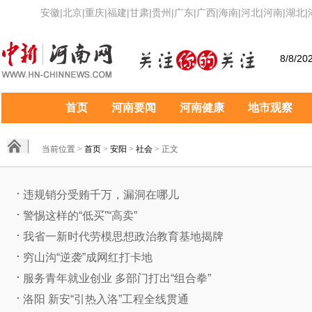
安徽
|
北京
|
重庆
|
福建
|
甘肃
|
贵州
|
广东
|
广西
|
海南
|
河北
|
河南
|
湖北
|
8/8/20
首页
河南要闻
河南健康
地市观察
当前位置 >
首页
>
安阳
>
社会
> 正文
违规销分受贿千万，漏洞在哪儿
警惕这样的“低买”“高卖”
我省一新时代劳模思想政治教育基地揭牌
穷山沟“逆袭”成网红打卡地
服务青年就业创业 多部门打出“组合拳”
洛阳 新安“引热入洛”工程全线贯通