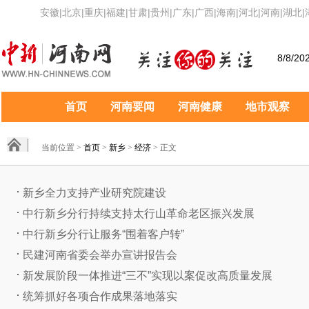
安徽
|
北京
|
重庆
|
福建
|
甘肃
|
贵州
|
广东
|
广西
|
海南
|
河北
|
河南
|
湖北
|
8/8/20
首页
河南要闻
河南健康
地市观察
当前位置 >
首页
>
新乡
>
经济
> 正文
新乡全力支持产业研究院建设
中行新乡分行持续支持太行山革命老区振兴发展
中行新乡分行让服务“围着客户转”
民建河南省委会举办宣讲报告会
新发展阶段一体推进“三不”实现以案促改高质量发展
统筹抓好各项合作成果落地落实