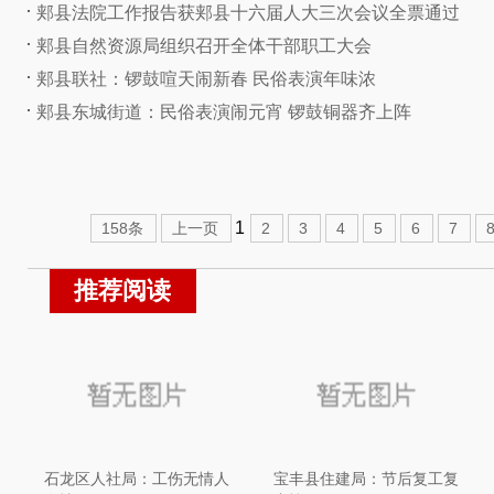
郏县法院工作报告获郏县十六届人大三次会议全票通过
郏县自然资源局组织召开全体干部职工大会
郏县联社：锣鼓喧天闹新春 民俗表演年味浓
郏县东城街道：民俗表演闹元宵 锣鼓铜器齐上阵
1
158条
上一页
2
3
4
5
6
7
推荐阅读
石龙区人社局：工伤无情人
宝丰县住建局：节后复工复