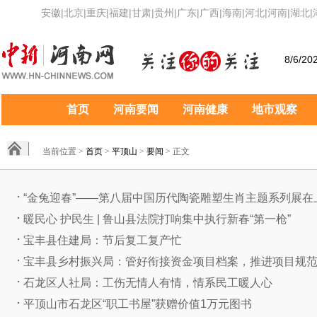
安徽
|
北京
|
重庆
|
福建
|
甘肃
|
贵州
|
广东
|
广西
|
海南
|
河北
|
河南
|
湖北
|
8/6/20
首页
河南要闻
河南健康
地市观察
当前位置 >
首页
>
平顶山
>
要闻
> 正文
“金兔迎春”——第八届中国历代陶瓷雕塑生肖主题系列展在上.
暖民心 护民生 | 鲁山县法院打响集中执行新春“第一枪”
宝丰县住建局：节后复工复产忙
宝丰县乡村振兴局：管好衔接资金项目档案，推进项目规
石龙区人社局：工伤无情人有情，情系民工暖人心
平顶山市石龙区“职工书屋”获赠价值1万元图书