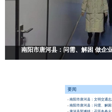
唐河县郭滩镇：未雨绸缪做好
要闻
南阳市唐河县：文明交通志愿
南阳市唐河县：问需、解困 
唐河县郭滩镇：召开冬春火