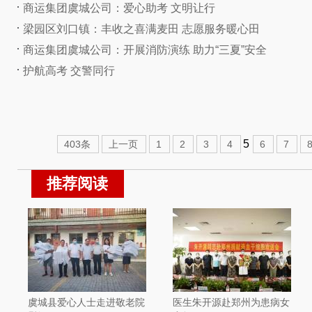
商运集团虞城公司：爱心助考 文明让行
梁园区刘口镇：丰收之喜满麦田 志愿服务暖心田
商运集团虞城公司：开展消防演练 助力“三夏”安全
护航高考 交警同行
5
403条
上一页
1
2
3
4
6
7
推荐阅读
虞城县爱心人士走进敬老院
医生朱开源赴郑州为患病女