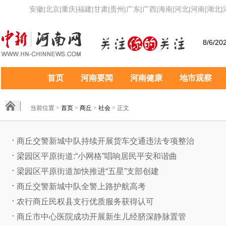
安徽
|
北京
|
重庆
|
福建
|
甘肃
|
贵州
|
广东
|
广西
|
海南
|
河北
|
河南
|
湖北
|
8/6/20
首页
河南要闻
河南健康
地市观察
当前位置 >
首页
>
商丘
>
社会
> 正文
商丘交警新城中队持续开展货车交通违法专项整治
梁园区平原街道:“小网格”唱响居民平安和谐曲
梁园区平原街道加快推进“五星”支部创建
商丘交警新城中队全警上路护航高考
农行商丘民权县支行优质服务获得认可
商丘市中心医院成功开展新生儿经脐深静脉置管