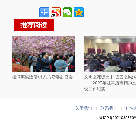
推荐阅读
樱满淇滨逢清明 八方游客赴盛会
文明之花绽天中 德善之风
——2025年驻马店市精神
设工作纪实
关于我们
联系我们
广告
|
|
豫ICP备2021035336