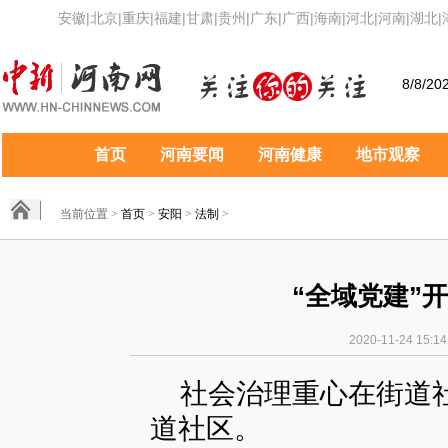
安徽
|
北京
|
重庆
|
福建
|
甘肃
|
贵州
|
广东
|
广西
|
海南
|
河北
|
河南
|
湖北
|
8/8/20
首页
河南要闻
河南健康
地市观察
当前位置 >
首页
>
安阳
>
法制
>
“全域党建”
2020-11-24 
社会治理重心在街道社
道社区。