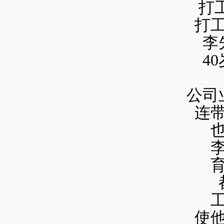
打
打
李
4
公司
连
育
使