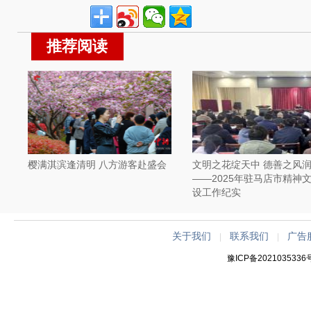
推荐阅读
樱满淇滨逢清明 八方游客赴盛会
文明之花绽天中 德善之风
——2025年驻马店市精神
设工作纪实
关于我们
联系我们
广告
|
|
豫ICP备2021035336