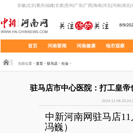
安徽
|
北京
|
重庆
|
福建
|
甘肃
|
贵州
|
广东
|
广西
|
海南
|
河北
|
河南
|
湖北
|
8/9/20
首页
河南要闻
河南健康
地市观察
当前位置 >
首页
>
驻马店
>
社会
>
驻马店市中心医院：打工皇帝也会
2024-11-06 2
中新河南网驻马店11
冯巍）