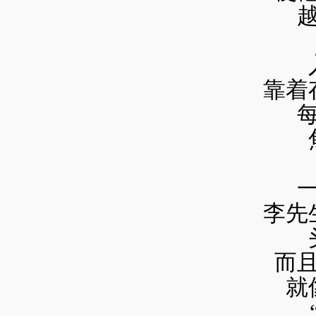
靠着
李先
而
就