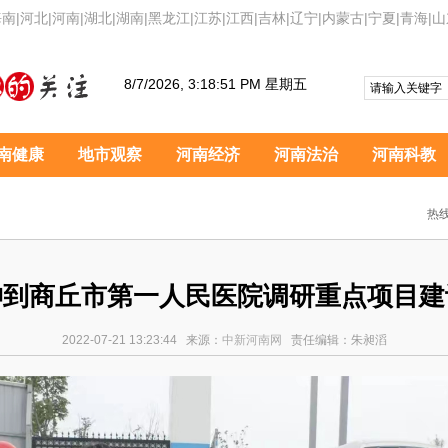
海南
|
河北
|
河南
|
湖北
|
湖南
|
黑龙江
|
江苏
|
江西
|
吉林
|
辽宁
|
内蒙古
|
宁夏
|
青海
|
山
8/7/2026, 3:18:52 PM 星期五
南健康
地市观察
河南经济
河南法治
河南科教
热线
坤到商丘市第一人民医院调研重点项目建
2022-07-21 13:23:44 来源：
中新河南网
责任编辑：朱昶滔