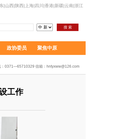
东
|
山西
|
陕西
|
上海
|
四川
|
香港
|
新疆
|
云南
|
浙江
搜 索
政协委员
聚焦中原
：0371—65710329 信箱：hntyxww@126.com
设工作