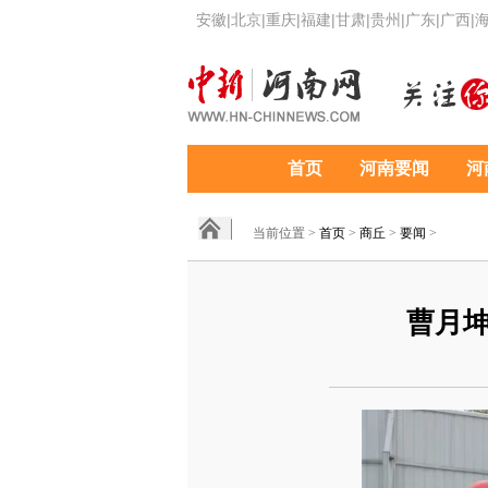
安徽
|
北京
|
重庆
|
福建
|
甘肃
|
贵州
|
广东
|
广西
|
首页
河南要闻
河
当前位置 >
首页
>
商丘
>
要闻
>
曹月