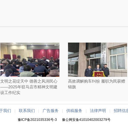
文明之花绽天中 德善之风润民心
高效调解购车纠纷 履职为民获赠
——2025年驻马店市精神文明建
锦旗
设工作纪实
于我们
联系我们
广告服务
供稿服务
法律声明
招聘信
|
|
|
|
|
豫ICP备2021035336号-3
豫公网安备41010402003279号