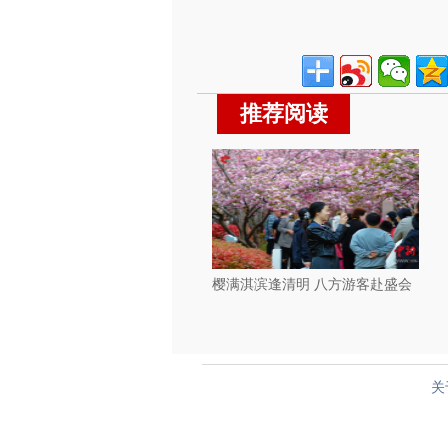
推荐阅读
樱满淇滨逢清明 八方游客赴盛会
关