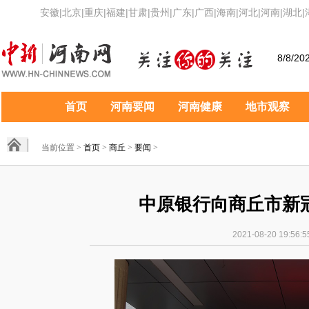
安徽
|
北京
|
重庆
|
福建
|
甘肃
|
贵州
|
广东
|
广西
|
海南
|
河北
|
河南
|
湖北
|
8/8/20
首页
河南要闻
河南健康
地市观察
当前位置 >
首页
>
商丘
>
要闻
>
中原银行向商丘市新
2021-08-20 19:5