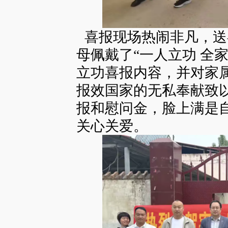
喜报现场热闹非凡，送
母佩戴了“一人立功 全
立功喜报内容，并对家
报效国家的无私奉献致
报和慰问金，脸上满是
关心关爱。