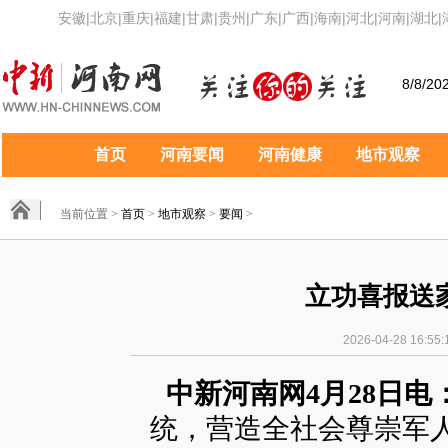
安徽
|
北京
|
重庆
|
福建
|
甘肃
|
贵州
|
广东
|
广西
|
海南
|
河北
|
河南
|
湖北
|
8/8/20
首页
河南要闻
河南健康
地市观察
当前位置 >
首页
>
地市观察
>
要闻
>
立功喜报送
2026-04-28 16:5
中新河南网4月28日电
统，营造全社会尊崇军人