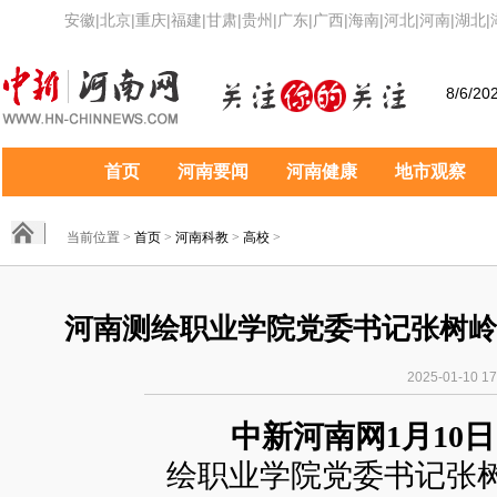
安徽
|
北京
|
重庆
|
福建
|
甘肃
|
贵州
|
广东
|
广西
|
海南
|
河北
|
河南
|
湖北
|
8/6/20
首页
河南要闻
河南健康
地市观察
当前位置 >
首页
>
河南科教
>
高校
>
河南测绘职业学院党委书记张树岭
2025-01-1
中新河南网1月10
日
绘职业学院党委书记张