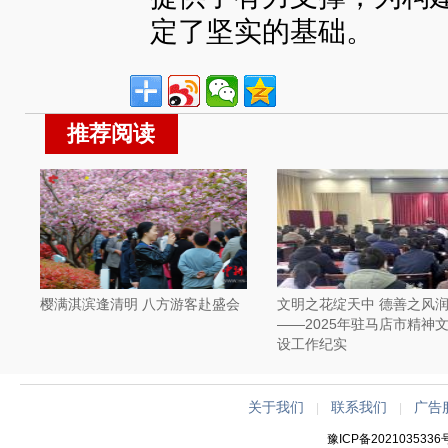
定了坚实的基础。
推荐阅读
樱满淇滨逢清明 八方游客赴盛会
文明之花绽天中 德善之风
——2025年驻马店市精神
设工作纪实
关于我们
联系我们
广告
|
|
豫ICP备2021035336