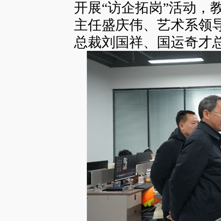
开展“访企拓岗”活动，
主任盛庆伟、艺术系领
总裁刘国祥、国运奇才