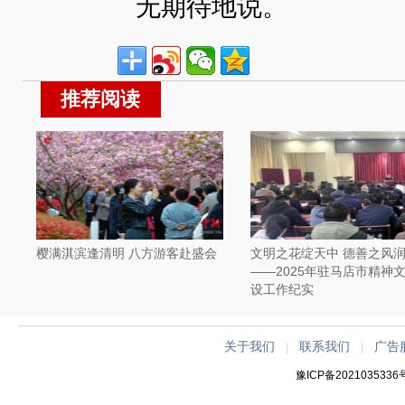
无期待地说。
推荐阅读
樱满淇滨逢清明 八方游客赴盛会
文明之花绽天中 德善之风
——2025年驻马店市精神
设工作纪实
关于我们
联系我们
广告
|
|
豫ICP备2021035336