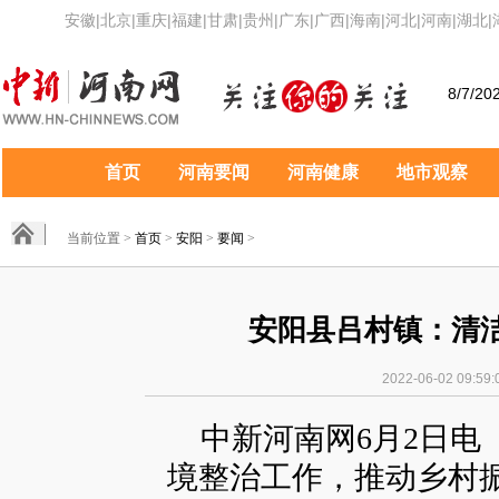
安徽
|
北京
|
重庆
|
福建
|
甘肃
|
贵州
|
广东
|
广西
|
海南
|
河北
|
河南
|
湖北
|
8/7/20
首页
河南要闻
河南健康
地市观察
当前位置 >
首页
>
安阳
>
要闻
>
安阳县吕村镇：清
2022-06-02 0
中新河南网6月2日电
境整治工作，推动乡村