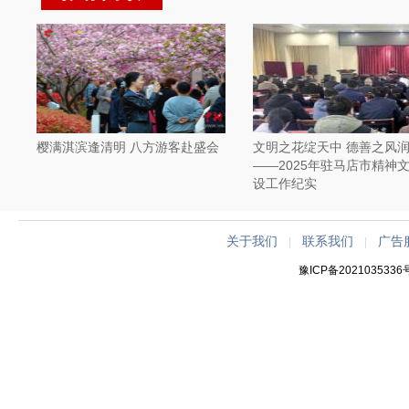
樱满淇滨逢清明 八方游客赴盛会
文明之花绽天中 德善之风
——2025年驻马店市精神
设工作纪实
关于我们
联系我们
广告
|
|
豫ICP备2021035336