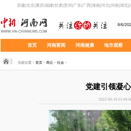
安徽
|
北京
|
重庆
|
福建
|
甘肃
|
贵州
|
广东
|
广西
|
海南
|
河北
|
河南
|
湖北
|
8/6/20
首页
河南要闻
河南健康
地市观察
当前位置 >
首页
>
商丘
>
社会
>
党建引领凝心
2022-06-19 23:4