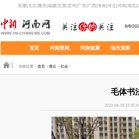
安徽
|
北京
|
重庆
|
福建
|
甘肃
|
贵州
|
广东
|
广西
|
海南
|
河北
|
河南
|
湖北
|
8/8/20
首页
河南要闻
河南健康
地市观察
当前位置 >
首页
>
商丘
>
社会
>
毛体书
2022-06-19 23:3