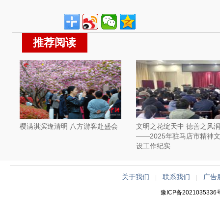
推荐阅读
樱满淇滨逢清明 八方游客赴盛会
文明之花绽天中 德善之风
——2025年驻马店市精神
设工作纪实
关于我们
联系我们
广告
|
|
豫ICP备2021035336